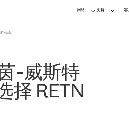
网络
支持
客
IP 传输
莱茵-威斯特
择 RETN