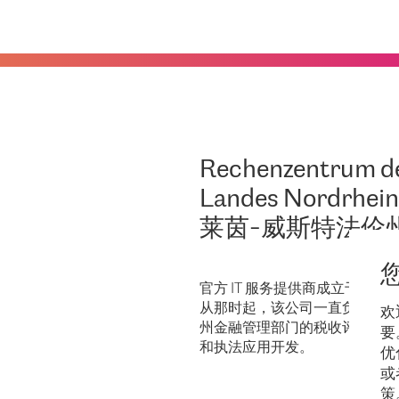
Rechenzentrum de
Landes Nordrhei
莱茵-威斯特法伦州
官方 IT 服务提供商成立于 1957
从那时起，该公司一直负责联邦
欢
州金融管理部门的税收评估、审
要
和执法应用开发。
优
或
策