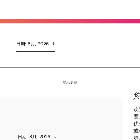
日期
:  
8月,  2026
展示更多
欢
要
优
或
日期
:  
8月,  2026
策