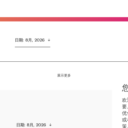
日期
:  
8月,  2026
展示更多
欢
要
优
或
日期
:  
8月,  2026
策