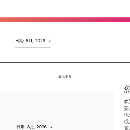
日期
:  
8月,  2026
展示更多
欢
要
优
或
日期
:  
8月,  2026
策