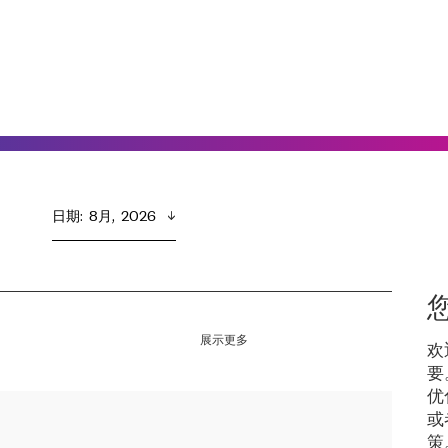
日期
:  
8月,  2026
展示更多
欢
要
优
或
策