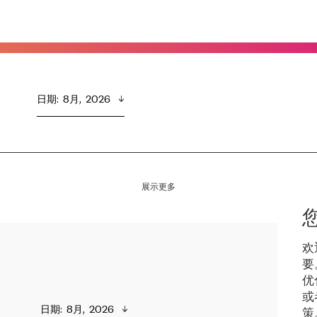
日期
:  
8月,  2026
展示更多
欢
要
优
或
日期
:  
8月,  2026
策