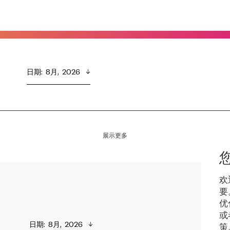
日期
:  
8月,  2026
展示更多
欢
要
优
或
日期
:  
8月,  2026
策