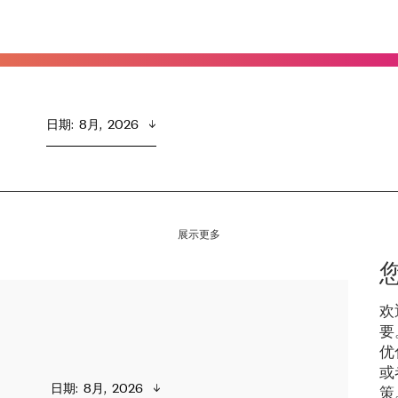
日期
:  
8月,  2026
展示更多
欢
要
优
或
日期
:  
8月,  2026
策