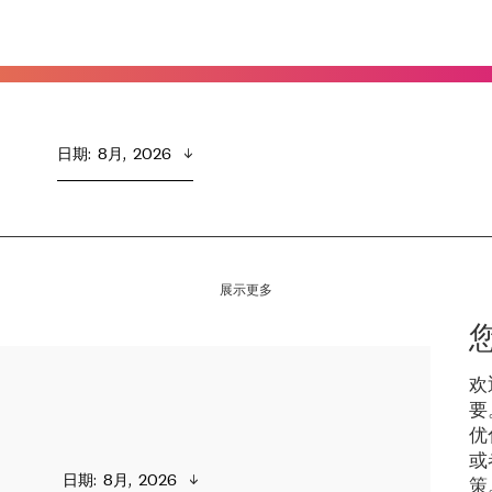
日期
:  
8月,  2026
展示更多
欢
要
优
或
日期
:  
8月,  2026
策