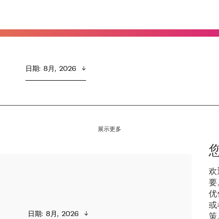
日期
:  
8月,  2026
展示更多
欢
要
优
或
日期
:  
8月,  2026
策