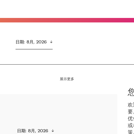
日期
:  
8月,  2026
展示更多
欢
要
优
或
日期
:  
8月,  2026
策