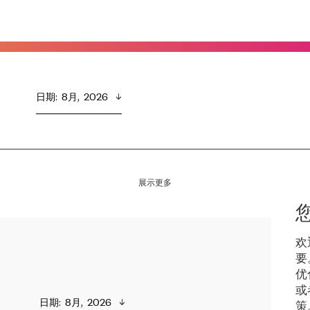
日期
:  
8月,  2026
展示更多
欢
要
优
或
日期
:  
8月,  2026
策