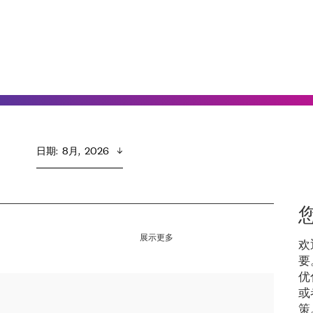
日期
:  
8月,  2026
展示更多
欢
要
优
或
策