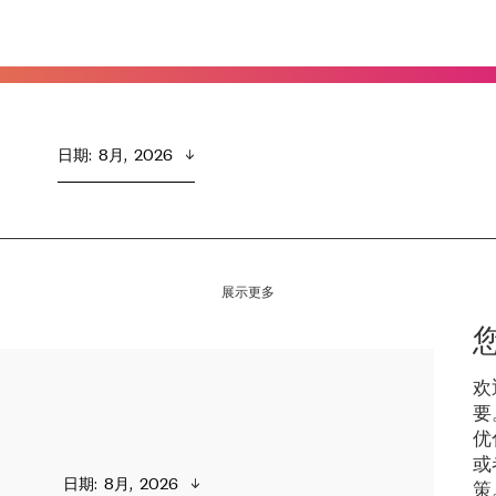
日期
:  
8月,  2026
展示更多
欢
要
优
或
日期
:  
8月,  2026
策