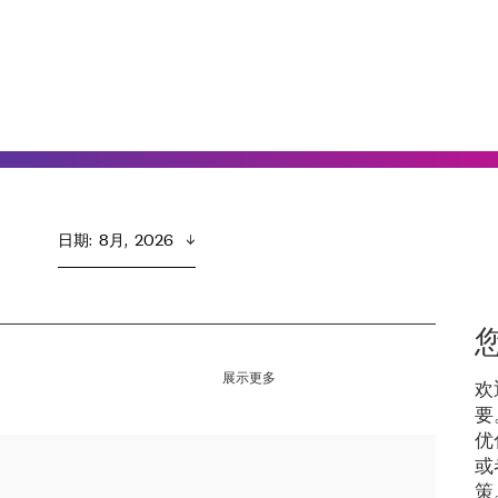
日期
:  
8月,  2026
展示更多
欢
要
优
或
策