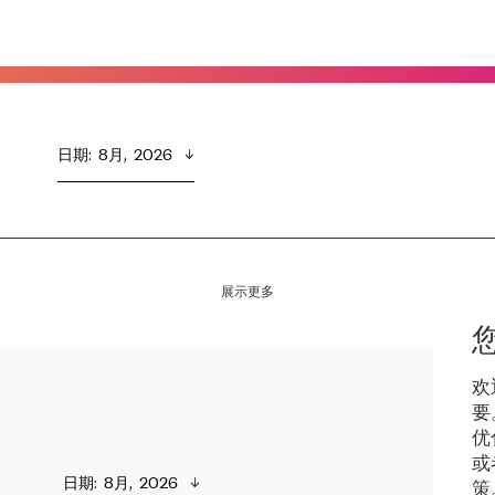
日期
:  
8月,  2026
展示更多
欢
要
优
或
日期
:  
8月,  2026
策