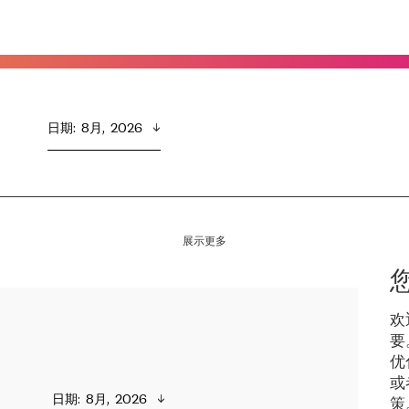
日期
:  
8月,  2026
展示更多
欢
要
优
或
日期
:  
8月,  2026
策