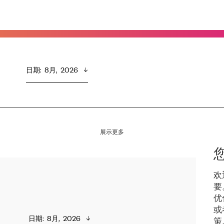
日期
:  
8月,  2026
展示更多
欢
要
优
或
日期
:  
8月,  2026
策