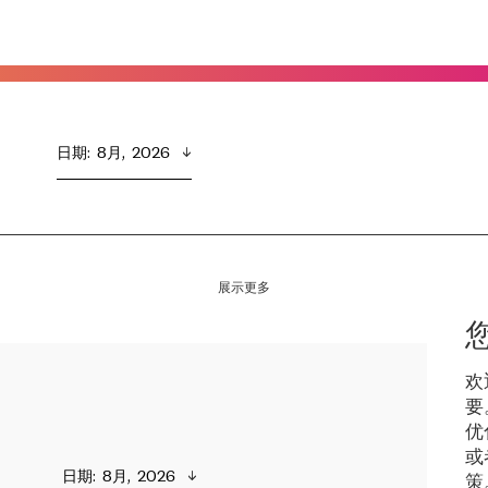
日期
:  
8月,  2026
展示更多
欢
要
优
或
日期
:  
8月,  2026
策