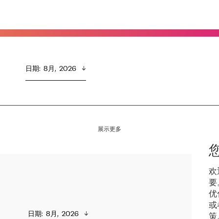
日期
:  
8月,  2026
展示更多
欢
要
优
或
日期
:  
8月,  2026
策