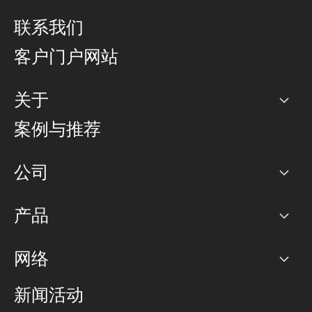
联系我们
客户门户网站
关于
公司
案例与推荐
职业生涯
公司
网络图]
产品
PoP 点
BGP 社区
容量
网络
对等互联政策
互联网
路由政策
以太网络及虚拟专用网络
可控全球私用网络
新闻活动
RTT Map
远程 IX
BGP 解决方案