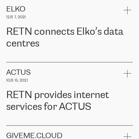
健康保险。其专业知识和财务稳定性，使波罗的海国家超过 65 万
客户信赖 ERGO 集团提供的服务。ERGO 面临的任务是将其波罗的
ELKO
海办事处与西欧的云基础设施连接起来。他们需要确保各地点之间
12月 7, 2021
可靠、安全的连接。在云提供商团队的推荐下，ERGO找到了
RETN。在考虑了多个方案后，他们选择了RETN的解决方案——
RETN connects Elko’s data
VPN（虚拟专用网络）。RETN团队展现了高度的专业精神，在承
诺的期限内完成了所有工作，显著改善了内部沟通，提高了连接
centres
性，从而为客户带来了更好的结果。
ERGO波罗的海地区IT维护团队负责人Girts Apinis表示：“我们对结
RETN has been working with
ELKO
since 2018 providing the
果非常满意，很高兴选择了RETN。我们衷心感谢RETN的工作和支
company with numerous services.
持，特别是我们的商务代表亚历山大·吉马诺夫（Alexander
«
We have separate data centres to provide redundancy and use it
ACTUS
Gimanov），他不仅迅速响应我们的请求，组织了ERGO和RETN
as a backup site, the connectivity is provided by the RETN network,
之间的项目工作，还展现了以客户为导向的工作方法，并深刻理解
10月 15, 2021
guaranteeing an extra layer of speed and protection. What we love
了我们的需求。结果超出了我们的预期，我们很高兴推荐RETN作
about being a partner of RETN is that the company has highly
为电信领域的可靠合作伙伴。”
RETN provides internet
professional staff, who provide clear answers to any questions.
Whenever we have a project or we want to make a new line or
services for ACTUS
connection, it’s easy to get information about the way it will be
done and the time it will take. Also, what’s the most important
about RETN is their support system, which is very responsive and
ACTUS is a privately held company in Wroclaw, which operates in
always available for its customers. So, whatever problems we
the telecommunications sector. The company works both with
encounter – they are usually solved quickly by RETN
» – Māris
small and big businesses, providing them with high-quality IT
GIVEME.CLOUD
Jansons, IT Infrastructure Governance Unit Manager at ELKO