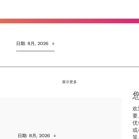
日期
:  
8月,  2026
展示更多
欢
要
优
或
日期
:  
8月,  2026
策