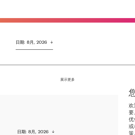
日期
:  
8月,  2026
展示更多
欢
要
优
或
日期
:  
8月,  2026
策