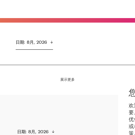
日期
:  
8月,  2026
展示更多
欢
要
优
或
日期
:  
8月,  2026
策