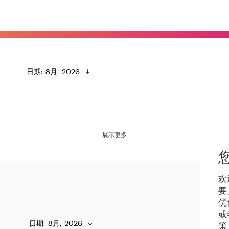
日期
:  
8月,  2026
展示更多
欢
要
优
或
日期
:  
8月,  2026
策