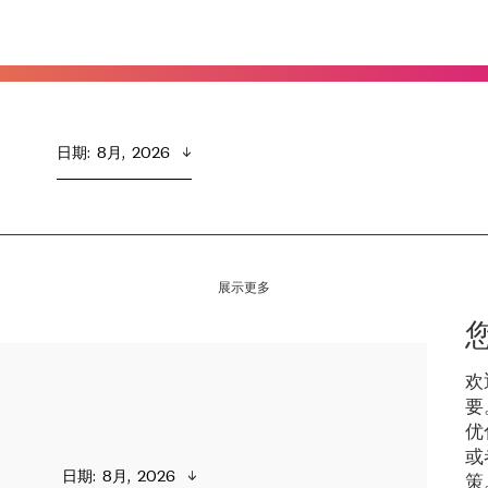
日期
:  
8月,  2026
展示更多
欢
要
优
或
日期
:  
8月,  2026
策