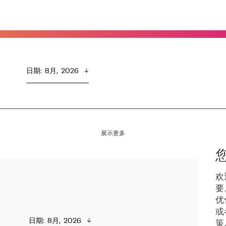
日期
:  
8月,  2026
展示更多
欢
要
优
或
日期
:  
8月,  2026
策