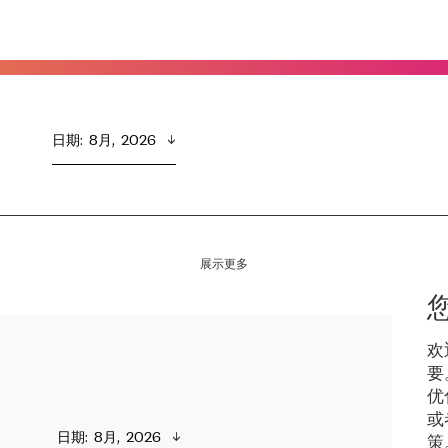
日期
:  
8月,  2026
展示更多
欢
要
优
或
日期
:  
8月,  2026
策