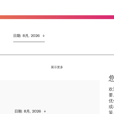
日期
:  
8月,  2026
展示更多
欢
要
优
或
日期
:  
8月,  2026
策