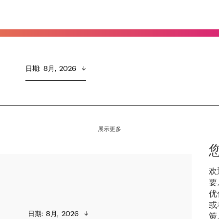
日期
:  
8月,  2026
展示更多
欢
要
优
或
日期
:  
8月,  2026
策