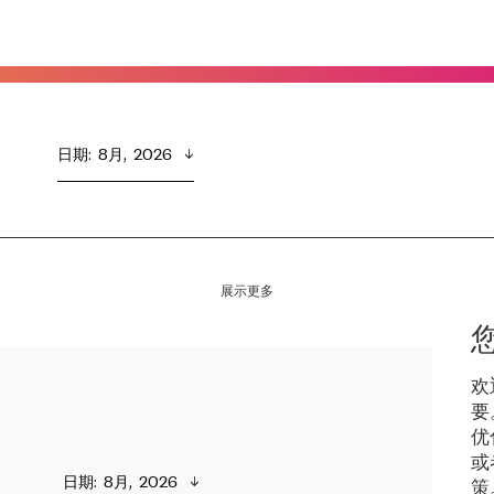
日期
:  
8月,  2026
展示更多
欢
要
优
或
日期
:  
8月,  2026
策