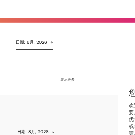
日期
:  
8月,  2026
展示更多
欢
要
优
或
日期
:  
8月,  2026
策