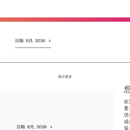
日期
:  
8月,  2026
展示更多
欢
要
优
或
日期
:  
8月,  2026
策