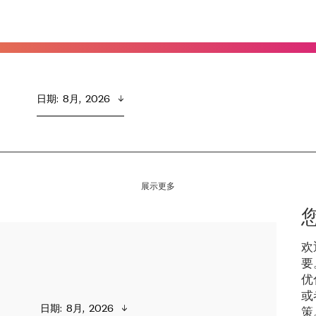
日期
:  
8月,  2026
展示更多
欢
要
优
或
日期
:  
8月,  2026
策