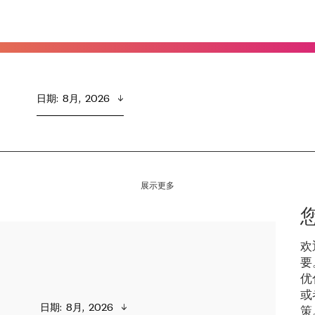
日期
:  
8月,  2026
展示更多
欢
要
优
或
日期
:  
8月,  2026
策