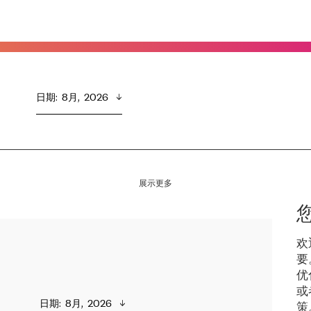
日期
:  
8月,  2026
展示更多
欢
要
优
或
日期
:  
8月,  2026
策