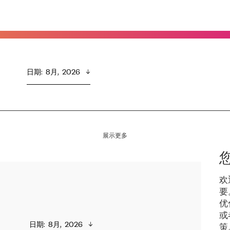
日期
:  
8月,  2026
展示更多
欢
要
优
或
日期
:  
8月,  2026
策