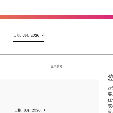
日期
:  
8月,  2026
展示更多
欢
要
优
或
日期
:  
8月,  2026
策