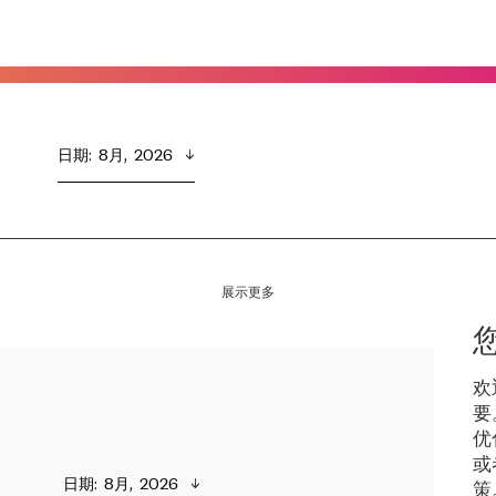
日期
:  
8月,  2026
展示更多
欢
要
优
或
日期
:  
8月,  2026
策