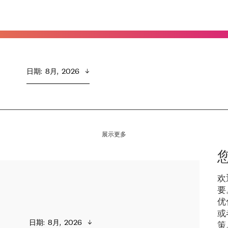
日期
:  
8月,  2026
展示更多
欢
要
优
或
日期
:  
8月,  2026
策