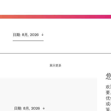
日期
:  
8月,  2026
展示更多
欢
要
优
或
日期
:  
8月,  2026
策