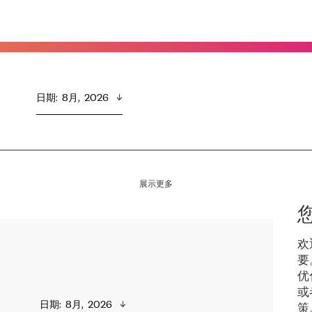
日期
:  
8月,  2026
展示更多
欢
要
优
或
日期
:  
8月,  2026
策