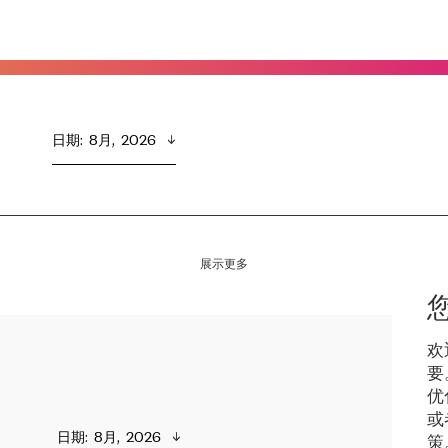
日期
:  
8月,  2026
展示更多
欢
要
优
或
日期
:  
8月,  2026
策