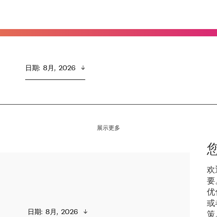
日期
:  
8月,  2026
展示更多
欢
要
优
或
日期
:  
8月,  2026
策