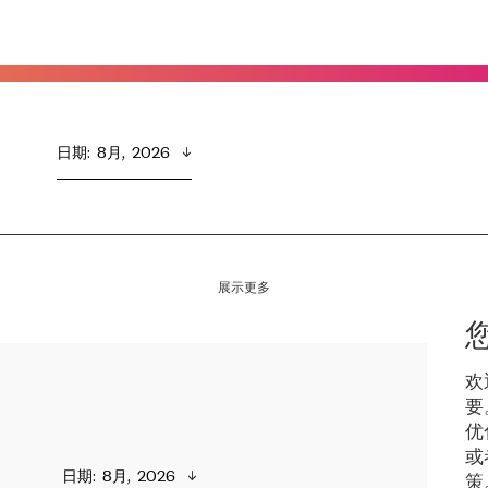
日期
:  
8月,  2026
展示更多
欢
要
优
或
日期
:  
8月,  2026
策