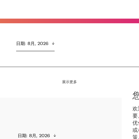
日期
:  
8月,  2026
展示更多
欢
要
优
或
日期
:  
8月,  2026
策