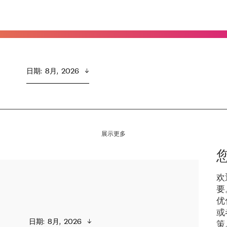
日期
:  
8月,  2026
展示更多
欢
要
优
或
日期
:  
8月,  2026
策