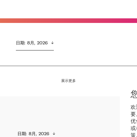
日期
:  
8月,  2026
展示更多
欢
要
优
或
日期
:  
8月,  2026
策