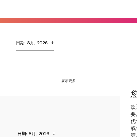
日期
:  
8月,  2026
展示更多
欢
要
优
或
日期
:  
8月,  2026
策