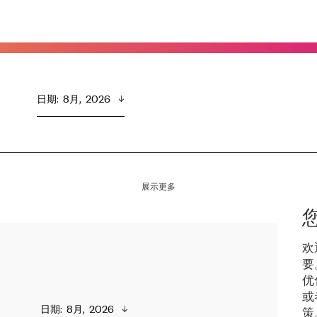
日期
:  
8月,  2026
展示更多
欢
要
优
或
日期
:  
8月,  2026
策